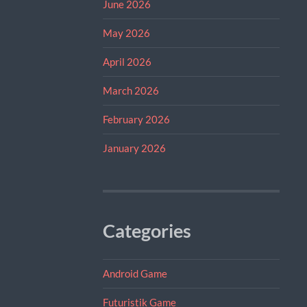
June 2026
May 2026
April 2026
March 2026
February 2026
January 2026
Categories
Android Game
Futuristik Game