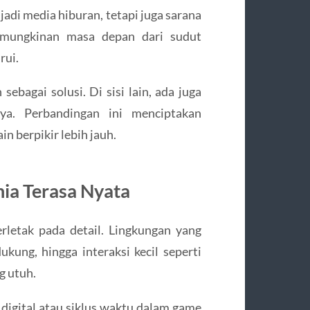
di media hiburan, tetapi juga sarana
emungkinan masa depan dari sudut
rui.
ebagai solusi. Di sisi lain, ada juga
ya. Perbandingan ini menciptakan
 berpikir lebih jauh.
ia Terasa Nyata
rletak pada detail. Lingkungan yang
kung, hingga interaksi kecil seperti
g utuh.
digital atau siklus waktu dalam game