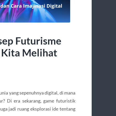
sep Futurisme
Kita Melihat
unia yang sepenuhnya digital, di mana
ur? Di era sekarang, game futuristik
uga jadi ruang eksplorasi ide tentang