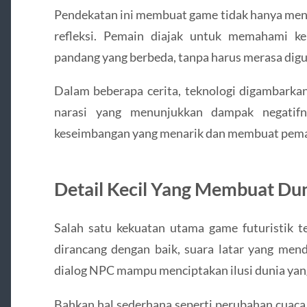
Pendekatan ini membuat game tidak hanya menja
refleksi. Pemain diajak untuk memahami k
pandang yang berbeda, tanpa harus merasa digu
Dalam beberapa cerita, teknologi digambarkan s
narasi yang menunjukkan dampak negatifn
keseimbangan yang menarik dan membuat pemain
Detail Kecil Yang Membuat Dun
Salah satu kekuatan utama game futuristik te
dirancang dengan baik, suara latar yang mendu
dialog NPC mampu menciptakan ilusi dunia yan
Bahkan hal sederhana seperti perubahan cuaca 