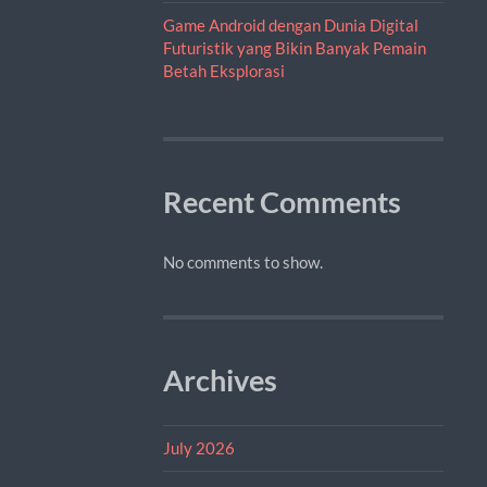
Game Android dengan Dunia Digital
Futuristik yang Bikin Banyak Pemain
Betah Eksplorasi
Recent Comments
No comments to show.
Archives
July 2026