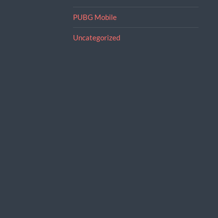
PUBG Mobile
Uncategorized