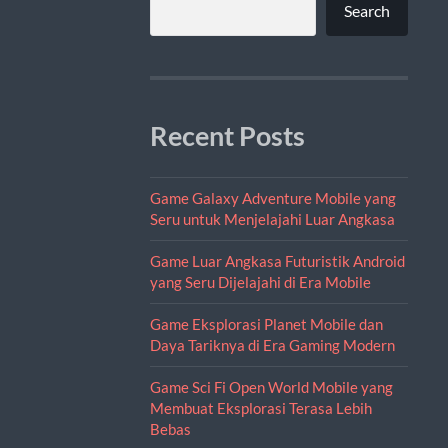
Search
Recent Posts
Game Galaxy Adventure Mobile yang
Seru untuk Menjelajahi Luar Angkasa
Game Luar Angkasa Futuristik Android
yang Seru Dijelajahi di Era Mobile
Game Eksplorasi Planet Mobile dan
Daya Tariknya di Era Gaming Modern
Game Sci Fi Open World Mobile yang
Membuat Eksplorasi Terasa Lebih
Bebas