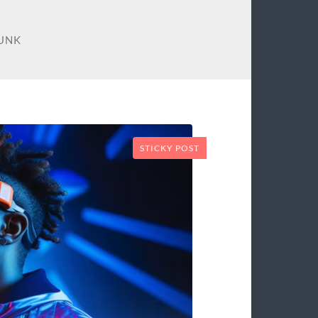
UNK
STICKY POST