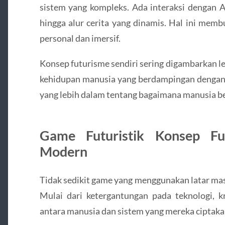
sistem yang kompleks. Ada interaksi dengan A
hingga alur cerita yang dinamis. Hal ini mem
personal dan imersif.
Konsep futurisme sendiri sering digambarkan le
kehidupan manusia yang berdampingan dengan m
yang lebih dalam tentang bagaimana manusia b
Game Futuristik Konsep Fu
Modern
Tidak sedikit game yang menggunakan latar mas
Mulai dari ketergantungan pada teknologi, kri
antara manusia dan sistem yang mereka ciptakan