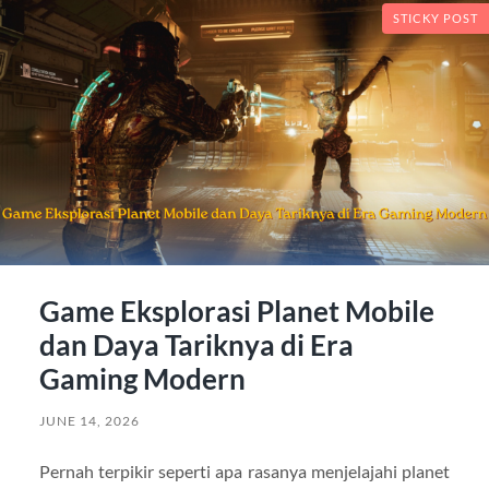
STICKY POST
Game Eksplorasi Planet Mobile
dan Daya Tariknya di Era
Gaming Modern
JUNE 14, 2026
Pernah terpikir seperti apa rasanya menjelajahi planet