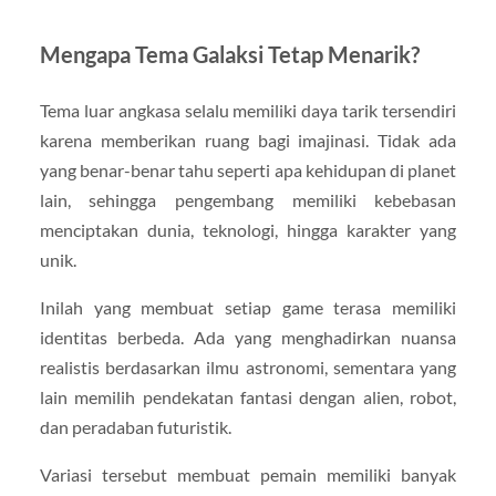
Mengapa Tema Galaksi Tetap Menarik?
Tema luar angkasa selalu memiliki daya tarik tersendiri
karena memberikan ruang bagi imajinasi. Tidak ada
yang benar-benar tahu seperti apa kehidupan di planet
lain, sehingga pengembang memiliki kebebasan
menciptakan dunia, teknologi, hingga karakter yang
unik.
Inilah yang membuat setiap game terasa memiliki
identitas berbeda. Ada yang menghadirkan nuansa
realistis berdasarkan ilmu astronomi, sementara yang
lain memilih pendekatan fantasi dengan alien, robot,
dan peradaban futuristik.
Variasi tersebut membuat pemain memiliki banyak