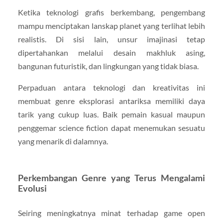
Ketika teknologi grafis berkembang, pengembang
mampu menciptakan lanskap planet yang terlihat lebih
realistis. Di sisi lain, unsur imajinasi tetap
dipertahankan melalui desain makhluk asing,
bangunan futuristik, dan lingkungan yang tidak biasa.
Perpaduan antara teknologi dan kreativitas ini
membuat genre eksplorasi antariksa memiliki daya
tarik yang cukup luas. Baik pemain kasual maupun
penggemar science fiction dapat menemukan sesuatu
yang menarik di dalamnya.
Perkembangan Genre yang Terus Mengalami
Evolusi
Seiring meningkatnya minat terhadap game open