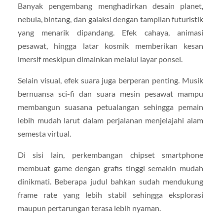
Banyak pengembang menghadirkan desain planet,
nebula, bintang, dan galaksi dengan tampilan futuristik
yang menarik dipandang. Efek cahaya, animasi
pesawat, hingga latar kosmik memberikan kesan
imersif meskipun dimainkan melalui layar ponsel.
Selain visual, efek suara juga berperan penting. Musik
bernuansa sci-fi dan suara mesin pesawat mampu
membangun suasana petualangan sehingga pemain
lebih mudah larut dalam perjalanan menjelajahi alam
semesta virtual.
Di sisi lain, perkembangan chipset smartphone
membuat game dengan grafis tinggi semakin mudah
dinikmati. Beberapa judul bahkan sudah mendukung
frame rate yang lebih stabil sehingga eksplorasi
maupun pertarungan terasa lebih nyaman.