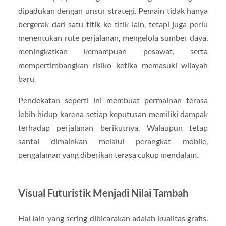
dipadukan dengan unsur strategi. Pemain tidak hanya
bergerak dari satu titik ke titik lain, tetapi juga perlu
menentukan rute perjalanan, mengelola sumber daya,
meningkatkan kemampuan pesawat, serta
mempertimbangkan risiko ketika memasuki wilayah
baru.
Pendekatan seperti ini membuat permainan terasa
lebih hidup karena setiap keputusan memiliki dampak
terhadap perjalanan berikutnya. Walaupun tetap
santai dimainkan melalui perangkat mobile,
pengalaman yang diberikan terasa cukup mendalam.
Visual Futuristik Menjadi Nilai Tambah
Hal lain yang sering dibicarakan adalah kualitas grafis.