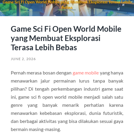
Game Sci Fi Open World Mobile
yang Membuat Eksplorasi
Terasa Lebih Bebas
JUNE 2, 2026
Pernah merasa bosan dengan
game mobile
yang hanya
menawarkan jalur permainan lurus tanpa banyak
pilihan? Di tengah perkembangan industri game saat
ini, game sci fi open world mobile menjadi salah satu
genre yang banyak menarik perhatian karena
menawarkan kebebasan eksplorasi, dunia futuristik,
dan berbagai aktivitas yang bisa dilakukan sesuai gaya
bermain masing-masing.