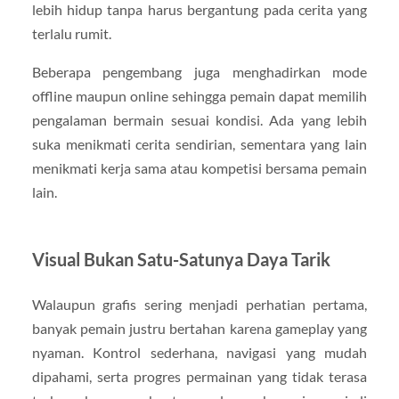
lebih hidup tanpa harus bergantung pada cerita yang
terlalu rumit.
Beberapa pengembang juga menghadirkan mode
offline maupun online sehingga pemain dapat memilih
pengalaman bermain sesuai kondisi. Ada yang lebih
suka menikmati cerita sendirian, sementara yang lain
menikmati kerja sama atau kompetisi bersama pemain
lain.
Visual Bukan Satu-Satunya Daya Tarik
Walaupun grafis sering menjadi perhatian pertama,
banyak pemain justru bertahan karena gameplay yang
nyaman. Kontrol sederhana, navigasi yang mudah
dipahami, serta progres permainan yang tidak terasa