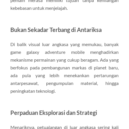
pemain merasa memiliki tujuan tanpa kehilangan
kebebasan untuk menjelajah.
Bukan Sekadar Terbang di Antariksa
Di balik visual luar angkasa yang memukau, banyak
game galaxy adventure mobile menghadirkan
mekanisme permainan yang cukup beragam. Ada yang
berfokus pada pembangunan markas di planet baru,
ada pula yang lebih menekankan pertarungan
antarpesawat, pengumpulan material, hingga
peningkatan teknologi.
Perpaduan Eksplorasi dan Strategi
Menariknya, petualangan di luar angkasa sering kali