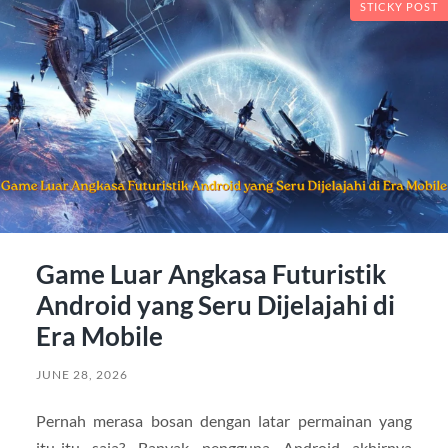
STICKY POST
Game Luar Angkasa Futuristik
Android yang Seru Dijelajahi di
Era Mobile
JUNE 28, 2026
Pernah merasa bosan dengan latar permainan yang
itu-itu saja? Banyak pengguna Android akhirnya