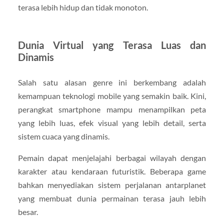
terasa lebih hidup dan tidak monoton.
Dunia Virtual yang Terasa Luas dan
Dinamis
Salah satu alasan genre ini berkembang adalah
kemampuan teknologi mobile yang semakin baik. Kini,
perangkat smartphone mampu menampilkan peta
yang lebih luas, efek visual yang lebih detail, serta
sistem cuaca yang dinamis.
Pemain dapat menjelajahi berbagai wilayah dengan
karakter atau kendaraan futuristik. Beberapa game
bahkan menyediakan sistem perjalanan antarplanet
yang membuat dunia permainan terasa jauh lebih
besar.