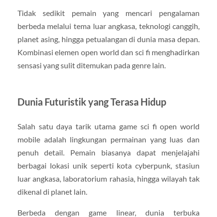
Tidak sedikit pemain yang mencari pengalaman
berbeda melalui tema luar angkasa, teknologi canggih,
planet asing, hingga petualangan di dunia masa depan.
Kombinasi elemen open world dan sci fi menghadirkan
sensasi yang sulit ditemukan pada genre lain.
Dunia Futuristik yang Terasa Hidup
Salah satu daya tarik utama game sci fi open world
mobile adalah lingkungan permainan yang luas dan
penuh detail. Pemain biasanya dapat menjelajahi
berbagai lokasi unik seperti kota cyberpunk, stasiun
luar angkasa, laboratorium rahasia, hingga wilayah tak
dikenal di planet lain.
Berbeda dengan game linear, dunia terbuka