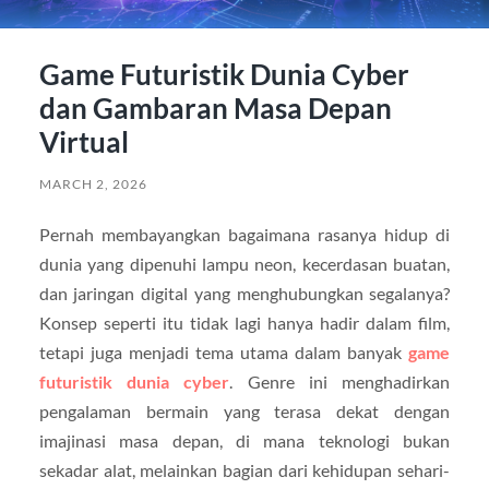
Game Futuristik Dunia Cyber
dan Gambaran Masa Depan
Virtual
MARCH 2, 2026
Pernah membayangkan bagaimana rasanya hidup di
dunia yang dipenuhi lampu neon, kecerdasan buatan,
dan jaringan digital yang menghubungkan segalanya?
Konsep seperti itu tidak lagi hanya hadir dalam film,
tetapi juga menjadi tema utama dalam banyak
game
futuristik dunia cyber
. Genre ini menghadirkan
pengalaman bermain yang terasa dekat dengan
imajinasi masa depan, di mana teknologi bukan
sekadar alat, melainkan bagian dari kehidupan sehari-