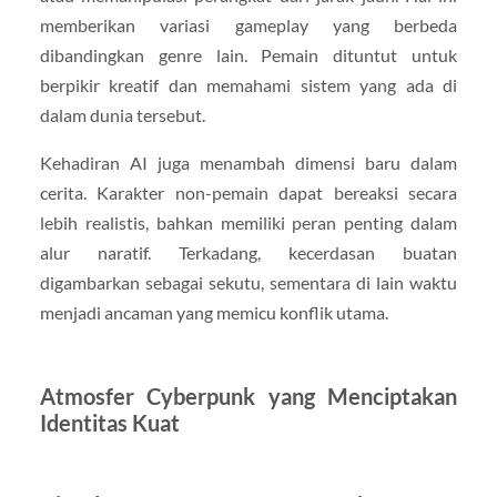
memberikan variasi gameplay yang berbeda
dibandingkan genre lain. Pemain dituntut untuk
berpikir kreatif dan memahami sistem yang ada di
dalam dunia tersebut.
Kehadiran AI juga menambah dimensi baru dalam
cerita. Karakter non-pemain dapat bereaksi secara
lebih realistis, bahkan memiliki peran penting dalam
alur naratif. Terkadang, kecerdasan buatan
digambarkan sebagai sekutu, sementara di lain waktu
menjadi ancaman yang memicu konflik utama.
Atmosfer Cyberpunk yang Menciptakan
Identitas Kuat