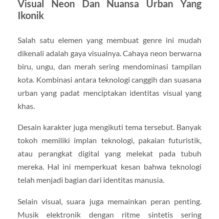
Visual Neon Dan Nuansa Urban Yang
Ikonik
Salah satu elemen yang membuat genre ini mudah
dikenali adalah gaya visualnya. Cahaya neon berwarna
biru, ungu, dan merah sering mendominasi tampilan
kota. Kombinasi antara teknologi canggih dan suasana
urban yang padat menciptakan identitas visual yang
khas.
Desain karakter juga mengikuti tema tersebut. Banyak
tokoh memiliki implan teknologi, pakaian futuristik,
atau perangkat digital yang melekat pada tubuh
mereka. Hal ini memperkuat kesan bahwa teknologi
telah menjadi bagian dari identitas manusia.
Selain visual, suara juga memainkan peran penting.
Musik elektronik dengan ritme sintetis sering