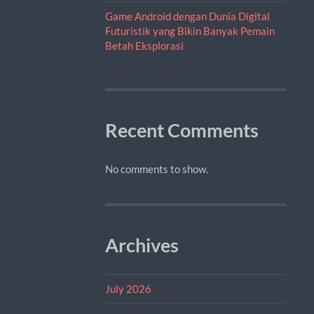
Game Android dengan Dunia Digital
Futuristik yang Bikin Banyak Pemain
Betah Eksplorasi
Recent Comments
No comments to show.
Archives
July 2026