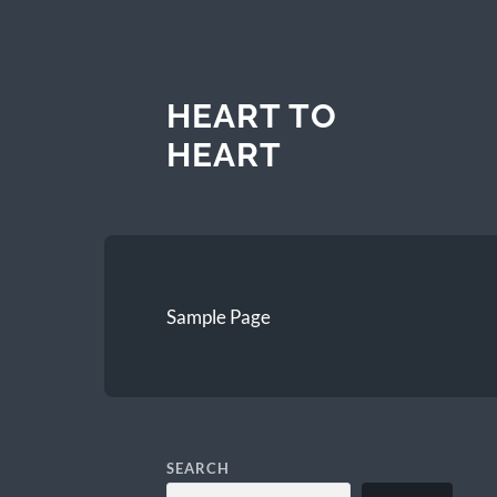
HEART TO
HEART
Sample Page
SEARCH