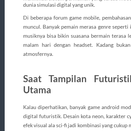
dunia simulasi digital yang unik.
Di beberapa forum game mobile, pembahasan 
muncul. Banyak pemain merasa genre seperti i
musiknya bisa bikin suasana bermain terasa l
malam hari dengan headset. Kadang bukan 
atmosfernya.
Saat Tampilan Futurist
Utama
Kalau diperhatikan, banyak game android mod
digital futuristik. Desain kota neon, karakter 
efek visual ala sci-fi jadi kombinasi yang cuku