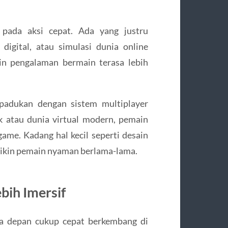
 pada aksi cepat. Ada yang justru
 digital, atau simulasi dunia online
kin pengalaman bermain terasa lebih
ipadukan dengan sistem multiplayer
nk atau dunia virtual modern, pemain
game. Kadang hal kecil seperti desain
bikin pemain nyaman berlama-lama.
bih Imersif
sa depan cukup cepat berkembang di