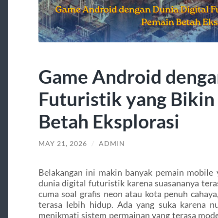
Game Android dengan
Futuristik yang Biki
Betah Eksplorasi
MAY 21, 2026
/
ADMIN
Belakangan ini makin banyak pemain mobile 
dunia digital futuristik karena suasananya te
cuma soal grafis neon atau kota penuh cahaya
terasa lebih hidup. Ada yang suka karena n
menikmati sistem permainan yang terasa moder