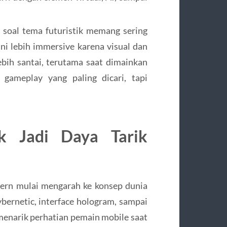
soal tema futuristik memang sering
ni lebih immersive karena visual dan
ebih santai, terutama saat dimainkan
gameplay yang paling dicari, tapi
ik Jadi Daya Tarik
ern mulai mengarah ke konsep dunia
cybernetic, interface hologram, sampai
p menarik perhatian pemain mobile saat