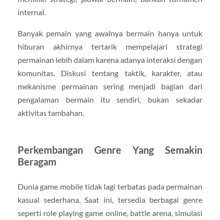
internal.
Banyak pemain yang awalnya bermain hanya untuk
hiburan akhirnya tertarik mempelajari strategi
permainan lebih dalam karena adanya interaksi dengan
komunitas. Diskusi tentang taktik, karakter, atau
mekanisme permainan sering menjadi bagian dari
pengalaman bermain itu sendiri, bukan sekadar
aktivitas tambahan.
Perkembangan Genre Yang Semakin
Beragam
Dunia game mobile tidak lagi terbatas pada permainan
kasual sederhana. Saat ini, tersedia berbagai genre
seperti role playing game online, battle arena, simulasi