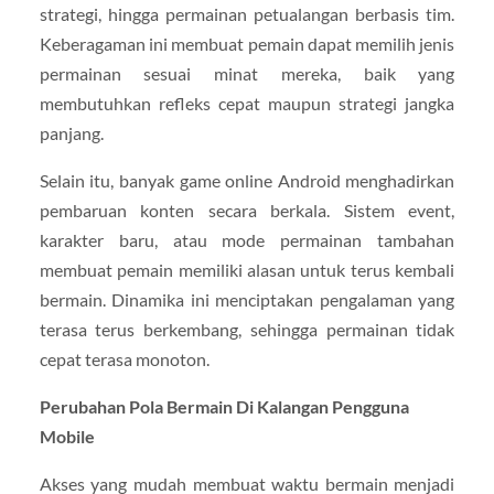
strategi, hingga permainan petualangan berbasis tim.
Keberagaman ini membuat pemain dapat memilih jenis
permainan sesuai minat mereka, baik yang
membutuhkan refleks cepat maupun strategi jangka
panjang.
Selain itu, banyak game online Android menghadirkan
pembaruan konten secara berkala. Sistem event,
karakter baru, atau mode permainan tambahan
membuat pemain memiliki alasan untuk terus kembali
bermain. Dinamika ini menciptakan pengalaman yang
terasa terus berkembang, sehingga permainan tidak
cepat terasa monoton.
Perubahan Pola Bermain Di Kalangan Pengguna
Mobile
Akses yang mudah membuat waktu bermain menjadi