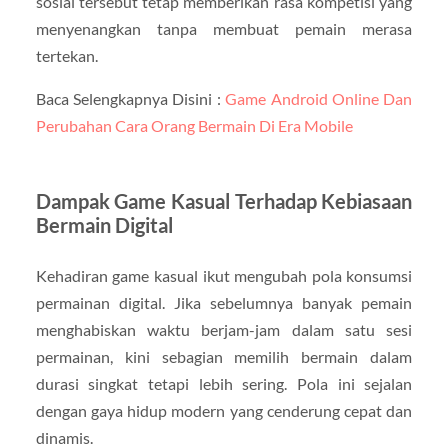
sosial tersebut tetap memberikan rasa kompetisi yang
menyenangkan tanpa membuat pemain merasa
tertekan.
Baca Selengkapnya Disini :
Game Android Online Dan
Perubahan Cara Orang Bermain Di Era Mobile
Dampak Game Kasual Terhadap Kebiasaan
Bermain Digital
Kehadiran game kasual ikut mengubah pola konsumsi
permainan digital. Jika sebelumnya banyak pemain
menghabiskan waktu berjam-jam dalam satu sesi
permainan, kini sebagian memilih bermain dalam
durasi singkat tetapi lebih sering. Pola ini sejalan
dengan gaya hidup modern yang cenderung cepat dan
dinamis.