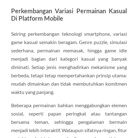
Perkembangan Variasi Permainan Kasual
Di Platform Mobile
Seiring perkembangan teknologi smartphone, variasi
game kasual semakin beragam. Genre puzzle, simulasi
sederhana, permainan memasak, hingga game idle
menjadi bagian dari kategori kasual yang banyak
diminati. Setiap jenis menghadirkan mekanisme yang
berbeda, tetapi tetap mempertahankan prinsip utama:
mudah dimainkan dan tidak membutuhkan komitmen
waktu yang panjang.
Beberapa permainan bahkan menggabungkan elemen
sosial, seperti papan peringkat atau tantangan
bersama teman, sehingga pengalaman bermain
menjadi lebih interaktif. Walaupun sifatnya ringan, fitur