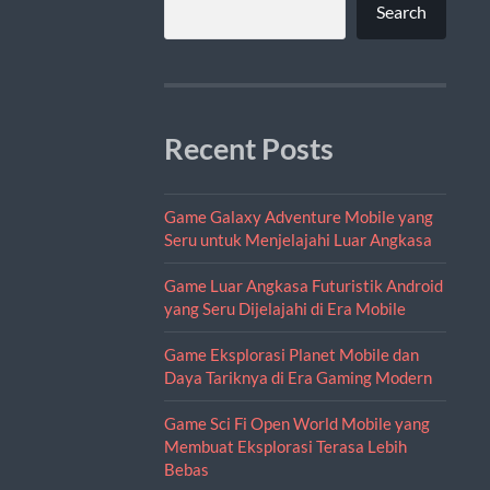
Search
Recent Posts
Game Galaxy Adventure Mobile yang
Seru untuk Menjelajahi Luar Angkasa
Game Luar Angkasa Futuristik Android
yang Seru Dijelajahi di Era Mobile
Game Eksplorasi Planet Mobile dan
Daya Tariknya di Era Gaming Modern
Game Sci Fi Open World Mobile yang
Membuat Eksplorasi Terasa Lebih
Bebas