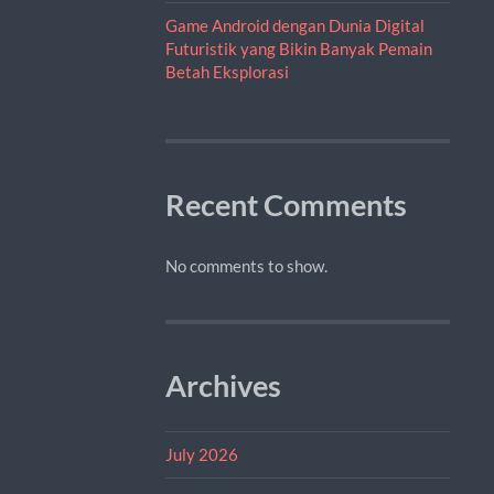
Game Android dengan Dunia Digital
Futuristik yang Bikin Banyak Pemain
Betah Eksplorasi
Recent Comments
No comments to show.
Archives
July 2026