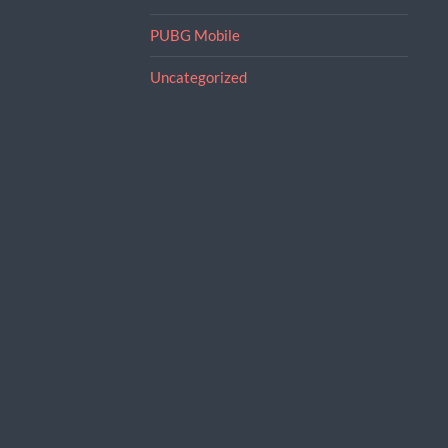
PUBG Mobile
Uncategorized