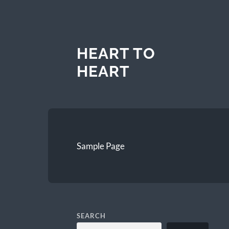
HEART TO
HEART
Sample Page
SEARCH