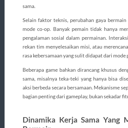
sama.
Selain faktor teknis, perubahan gaya bermain
mode co-op. Banyak pemain tidak hanya menca
pengalaman sosial dalam permainan. Interaksi
rekan tim menyelesaikan misi, atau merencan
rasa kebersamaan yang sulit didapat dari mode 
Beberapa game bahkan dirancang khusus den
sama, misalnya teka-teki yang hanya bisa dis
aksi berbeda secara bersamaan. Mekanisme sep
bagian penting dari gameplay, bukan sekadar fi
Dinamika Kerja Sama Yang 