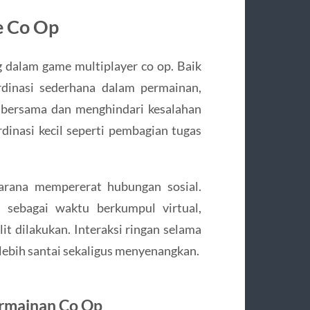
e Co Op
 dalam game multiplayer co op. Baik
rdinasi sederhana dalam permainan,
bersama dan menghindari kesalahan
dinasi kecil seperti pembagian tugas
sarana mempererat hubungan sosial.
sebagai waktu berkumpul virtual,
it dilakukan. Interaksi ringan selama
lebih santai sekaligus menyenangkan.
ermainan Co Op