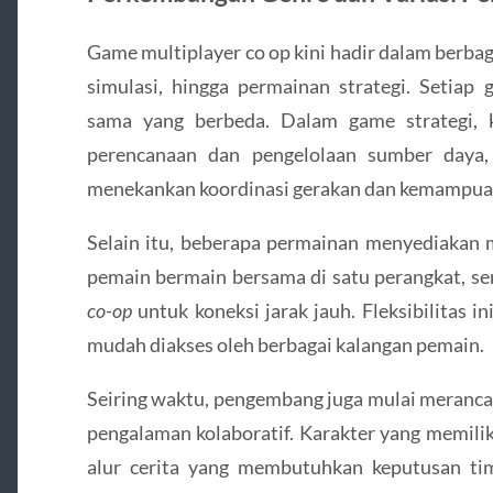
Game multiplayer co op kini hadir dalam berbaga
simulasi, hingga permainan strategi. Setiap
sama yang berbeda. Dalam game strategi, 
perencanaan dan pengelolaan sumber daya,
menekankan koordinasi gerakan dan kemampua
Selain itu, beberapa permainan menyediakan
pemain bermain bersama di satu perangkat, s
co-op
untuk koneksi jarak jauh. Fleksibilitas
mudah diakses oleh berbagai kalangan pemain.
Seiring waktu, pengembang juga mulai meranc
pengalaman kolaboratif. Karakter yang memili
alur cerita yang membutuhkan keputusan t