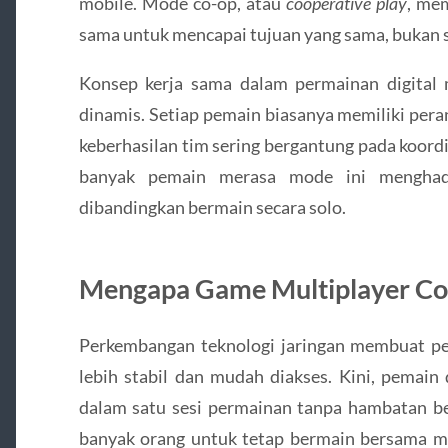
mobile. Mode co-op, atau
cooperative play
, me
sama untuk mencapai tujuan yang sama, bukan s
Konsep kerja sama dalam permainan digital
dinamis. Setiap pemain biasanya memiliki per
keberhasilan tim sering bergantung pada koordi
banyak pemain merasa mode ini menghadi
dibandingkan bermain secara solo.
Mengapa Game Multiplayer Co
Perkembangan teknologi jaringan membuat p
lebih stabil dan mudah diakses. Kini, pemain
dalam satu sesi permainan tanpa hambatan be
banyak orang untuk tetap bermain bersama me