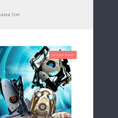
SAMA TIM
STICKY POST