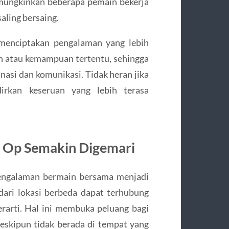
mungkinkan beberapa pemain bekerja
aling bersaing.
 menciptakan pengalaman yang lebih
an atau kemampuan tertentu, sehingga
nasi dan komunikasi. Tidak heran jika
rkan keseruan yang lebih terasa
 Op Semakin Digemari
engalaman bermain bersama menjadi
 dari lokasi berbeda dapat terhubung
rarti. Hal ini membuka peluang bagi
skipun tidak berada di tempat yang