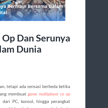
 Op Dan Serunya
lam Dunia
 tetapi ada sensasi berbeda ketika
 yang membuat
game multiplayer co op
 dari PC, konsol, hingga perangkat