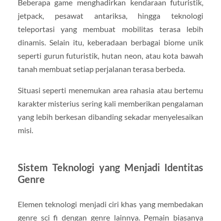
Beberapa game menghadirkan kendaraan futuristik,
jetpack, pesawat antariksa, hingga teknologi
teleportasi yang membuat mobilitas terasa lebih
dinamis. Selain itu, keberadaan berbagai biome unik
seperti gurun futuristik, hutan neon, atau kota bawah
tanah membuat setiap perjalanan terasa berbeda.
Situasi seperti menemukan area rahasia atau bertemu
karakter misterius sering kali memberikan pengalaman
yang lebih berkesan dibanding sekadar menyelesaikan
misi.
Sistem Teknologi yang Menjadi Identitas
Genre
Elemen teknologi menjadi ciri khas yang membedakan
genre sci fi dengan genre lainnya. Pemain biasanya