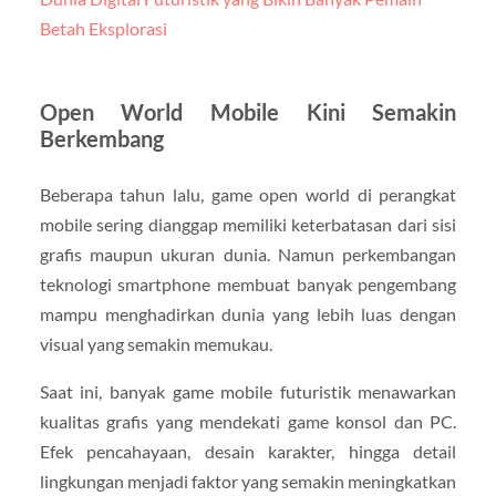
Betah Eksplorasi
Open World Mobile Kini Semakin
Berkembang
Beberapa tahun lalu, game open world di perangkat
mobile sering dianggap memiliki keterbatasan dari sisi
grafis maupun ukuran dunia. Namun perkembangan
teknologi smartphone membuat banyak pengembang
mampu menghadirkan dunia yang lebih luas dengan
visual yang semakin memukau.
Saat ini, banyak game mobile futuristik menawarkan
kualitas grafis yang mendekati game konsol dan PC.
Efek pencahayaan, desain karakter, hingga detail
lingkungan menjadi faktor yang semakin meningkatkan