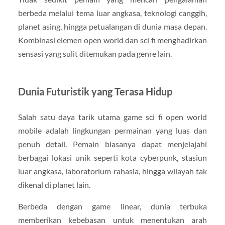
berbeda melalui tema luar angkasa, teknologi canggih,
planet asing, hingga petualangan di dunia masa depan.
Kombinasi elemen open world dan sci fi menghadirkan
sensasi yang sulit ditemukan pada genre lain.
Dunia Futuristik yang Terasa Hidup
Salah satu daya tarik utama game sci fi open world
mobile adalah lingkungan permainan yang luas dan
penuh detail. Pemain biasanya dapat menjelajahi
berbagai lokasi unik seperti kota cyberpunk, stasiun
luar angkasa, laboratorium rahasia, hingga wilayah tak
dikenal di planet lain.
Berbeda dengan game linear, dunia terbuka
memberikan kebebasan untuk menentukan arah