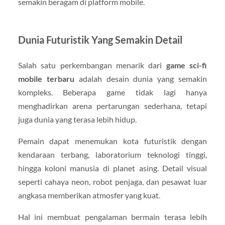
semakin beragam di platform mobile.
Dunia Futuristik Yang Semakin Detail
Salah satu perkembangan menarik dari
game sci-fi
mobile terbaru
adalah desain dunia yang semakin
kompleks. Beberapa game tidak lagi hanya
menghadirkan arena pertarungan sederhana, tetapi
juga dunia yang terasa lebih hidup.
Pemain dapat menemukan kota futuristik dengan
kendaraan terbang, laboratorium teknologi tinggi,
hingga koloni manusia di planet asing. Detail visual
seperti cahaya neon, robot penjaga, dan pesawat luar
angkasa memberikan atmosfer yang kuat.
Hal ini membuat pengalaman bermain terasa lebih