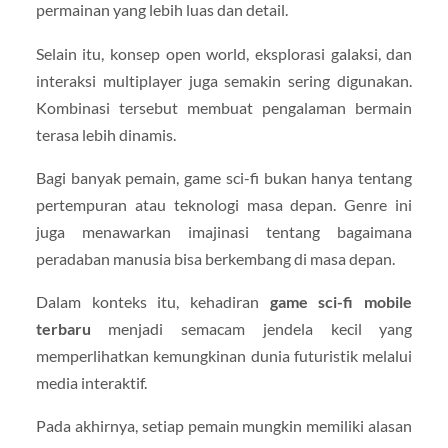
permainan yang lebih luas dan detail.
Selain itu, konsep open world, eksplorasi galaksi, dan
interaksi multiplayer juga semakin sering digunakan.
Kombinasi tersebut membuat pengalaman bermain
terasa lebih dinamis.
Bagi banyak pemain, game sci-fi bukan hanya tentang
pertempuran atau teknologi masa depan. Genre ini
juga menawarkan imajinasi tentang bagaimana
peradaban manusia bisa berkembang di masa depan.
Dalam konteks itu, kehadiran
game sci-fi mobile
terbaru
menjadi semacam jendela kecil yang
memperlihatkan kemungkinan dunia futuristik melalui
media interaktif.
Pada akhirnya, setiap pemain mungkin memiliki alasan