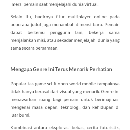
imersi pemain saat menjelajahi dunia virtual.
Selain itu, hadirnya fitur multiplayer online pada
beberapa judul juga menambah dimensi baru. Pemain
dapat bertemu pengguna lain, bekerja sama
menjalankan misi, atau sekadar menjelajahi dunia yang
sama secara bersamaan.
Mengapa Genre Ini Terus Menarik Perhatian
Popularitas game sci fi open world mobile tampaknya
tidak hanya berasal dari visual yang menarik. Genre ini
menawarkan ruang bagi pemain untuk berimajinasi
mengenai masa depan, teknologi, dan kehidupan di
luar bumi.
Kombinasi antara eksplorasi bebas, cerita futuristik,