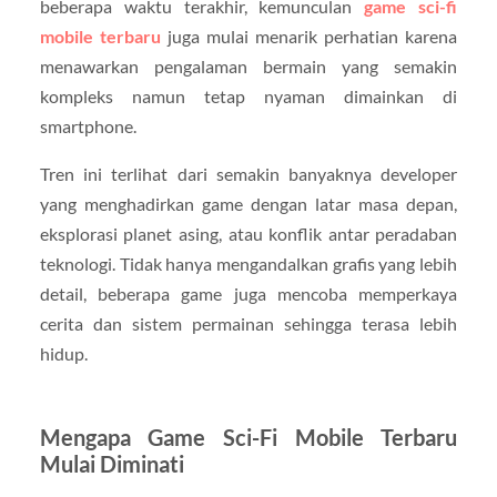
beberapa waktu terakhir, kemunculan
game sci-fi
mobile terbaru
juga mulai menarik perhatian karena
menawarkan pengalaman bermain yang semakin
kompleks namun tetap nyaman dimainkan di
smartphone.
Tren ini terlihat dari semakin banyaknya developer
yang menghadirkan game dengan latar masa depan,
eksplorasi planet asing, atau konflik antar peradaban
teknologi. Tidak hanya mengandalkan grafis yang lebih
detail, beberapa game juga mencoba memperkaya
cerita dan sistem permainan sehingga terasa lebih
hidup.
Mengapa Game Sci-Fi Mobile Terbaru
Mulai Diminati