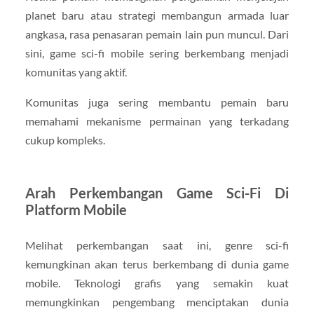
planet baru atau strategi membangun armada luar
angkasa, rasa penasaran pemain lain pun muncul. Dari
sini, game sci-fi mobile sering berkembang menjadi
komunitas yang aktif.
Komunitas juga sering membantu pemain baru
memahami mekanisme permainan yang terkadang
cukup kompleks.
Arah Perkembangan Game Sci-Fi Di
Platform Mobile
Melihat perkembangan saat ini, genre sci-fi
kemungkinan akan terus berkembang di dunia game
mobile. Teknologi grafis yang semakin kuat
memungkinkan pengembang menciptakan dunia