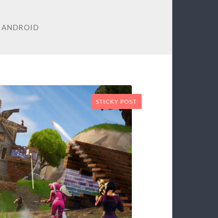
 ANDROID
STICKY POST