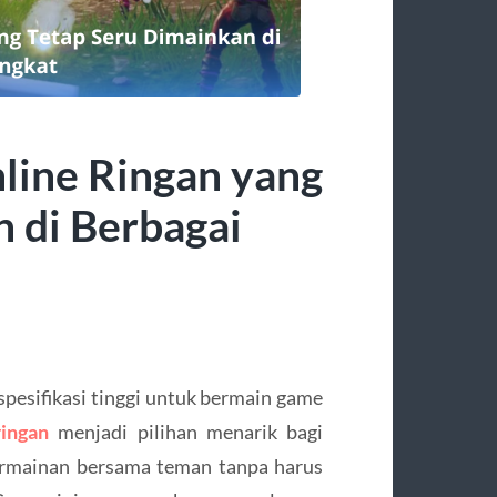
line Ringan yang
 di Berbagai
pesifikasi tinggi untuk bermain game
ringan
menjadi pilihan menarik bagi
ermainan bersama teman tanpa harus