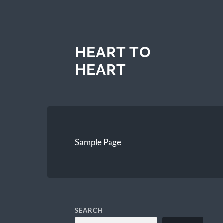
HEART TO
HEART
Sample Page
SEARCH