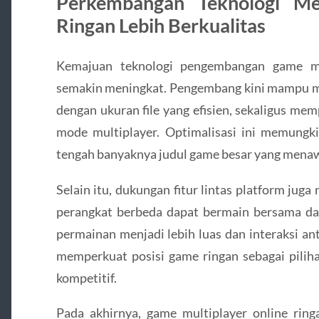
Perkembangan Teknologi M
Ringan Lebih Berkualitas
Kemajuan teknologi pengembangan game me
semakin meningkat. Pengembang kini mampu me
dengan ukuran file yang efisien, sekaligus me
mode multiplayer. Optimalisasi ini memungki
tengah banyaknya judul game besar yang menaw
Selain itu, dukungan fitur lintas platform jug
perangkat berbeda dapat bermain bersama dal
permainan menjadi lebih luas dan interaksi an
memperkuat posisi game ringan sebagai pilih
kompetitif.
Pada akhirnya, game multiplayer online ri