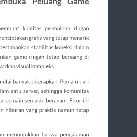
embuka Peluang Game
mbuat kualitas permainan ringan
nciptakan grafis yang tetap menarik
mpertahankan stabilitas koneksi dalam
nkan game ringan tetap bersaing di
arkan visual kompleks.
a mulai banyak diterapkan. Pemain dari
am satu server, sehingga komunitas
tarpemain semakin beragam. Fitur ini
an hiburan yang praktis namun tetap
ngan menunjukkan bahwa pengalaman