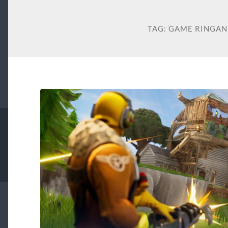
TAG:
GAME RINGAN