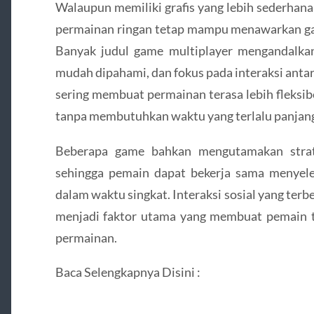
Walaupun memiliki grafis yang lebih sederhan
permainan ringan tetap mampu menawarkan gam
Banyak judul game multiplayer mengandalka
mudah dipahami, dan fokus pada interaksi anta
sering membuat permainan terasa lebih fleksib
tanpa membutuhkan waktu yang terlalu panjan
Beberapa game bahkan mengutamakan strate
sehingga pemain dapat bekerja sama menyel
dalam waktu singkat. Interaksi sosial yang ter
menjadi faktor utama yang membuat pemain te
permainan.
Baca Selengkapnya Disini :