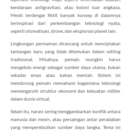
kendaraan antigravitasi, atau koloni luar angkasa.
Meski terdengar fiktif, banyak konsep di dalamnya
terinspirasi dari perkembangan teknologi nyata,
seperti otomatisasi, drone, dan eksplorasi planet lain.
Lingkungan permainan dirancang untuk menciptakan
tantangan baru yang tidak ditemukan dalam setting
tradisional. Misalnya, pemain mungkin harus
mengelola energi sebagai sumber daya utama, bukan
sekadar emas atau bahan mentah. Sistem ini
mendorong pemain memahami bagaimana teknologi
memengaruhi struktur ekonomi dan kekuatan militer
dalam dunia virtual.
Selain itu, narasi sering menggambarkan konflik antara
manusia dan mesin, atau persaingan antar peradaban
yang memperebutkan sumber daya langka. Tema ini