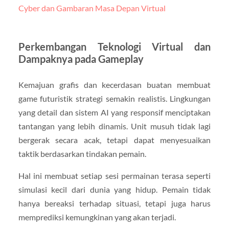
Cyber dan Gambaran Masa Depan Virtual
Perkembangan Teknologi Virtual dan
Dampaknya pada Gameplay
Kemajuan grafis dan kecerdasan buatan membuat
game futuristik strategi semakin realistis. Lingkungan
yang detail dan sistem AI yang responsif menciptakan
tantangan yang lebih dinamis. Unit musuh tidak lagi
bergerak secara acak, tetapi dapat menyesuaikan
taktik berdasarkan tindakan pemain.
Hal ini membuat setiap sesi permainan terasa seperti
simulasi kecil dari dunia yang hidup. Pemain tidak
hanya bereaksi terhadap situasi, tetapi juga harus
memprediksi kemungkinan yang akan terjadi.