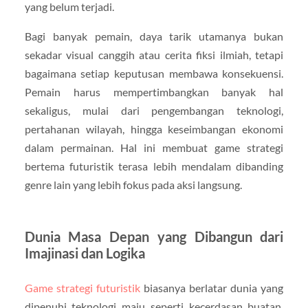
yang belum terjadi.
Bagi banyak pemain, daya tarik utamanya bukan
sekadar visual canggih atau cerita fiksi ilmiah, tetapi
bagaimana setiap keputusan membawa konsekuensi.
Pemain harus mempertimbangkan banyak hal
sekaligus, mulai dari pengembangan teknologi,
pertahanan wilayah, hingga keseimbangan ekonomi
dalam permainan. Hal ini membuat game strategi
bertema futuristik terasa lebih mendalam dibanding
genre lain yang lebih fokus pada aksi langsung.
Dunia Masa Depan yang Dibangun dari
Imajinasi dan Logika
Game strategi futuristik
biasanya berlatar dunia yang
dipenuhi teknologi maju seperti kecerdasan buatan,