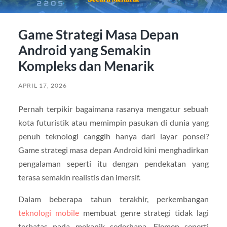
Game Strategi Masa Depan
Android yang Semakin
Kompleks dan Menarik
APRIL 17, 2026
Pernah terpikir bagaimana rasanya mengatur sebuah
kota futuristik atau memimpin pasukan di dunia yang
penuh teknologi canggih hanya dari layar ponsel?
Game strategi masa depan Android kini menghadirkan
pengalaman seperti itu dengan pendekatan yang
terasa semakin realistis dan imersif.
Dalam beberapa tahun terakhir, perkembangan
teknologi mobile
membuat genre strategi tidak lagi
terbatas pada mekanik sederhana. Elemen seperti