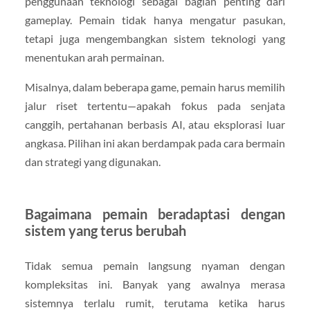
penggunaan teknologi sebagai bagian penting dari
gameplay. Pemain tidak hanya mengatur pasukan,
tetapi juga mengembangkan sistem teknologi yang
menentukan arah permainan.
Misalnya, dalam beberapa game, pemain harus memilih
jalur riset tertentu—apakah fokus pada senjata
canggih, pertahanan berbasis AI, atau eksplorasi luar
angkasa. Pilihan ini akan berdampak pada cara bermain
dan strategi yang digunakan.
Bagaimana pemain beradaptasi dengan
sistem yang terus berubah
Tidak semua pemain langsung nyaman dengan
kompleksitas ini. Banyak yang awalnya merasa
sistemnya terlalu rumit, terutama ketika harus