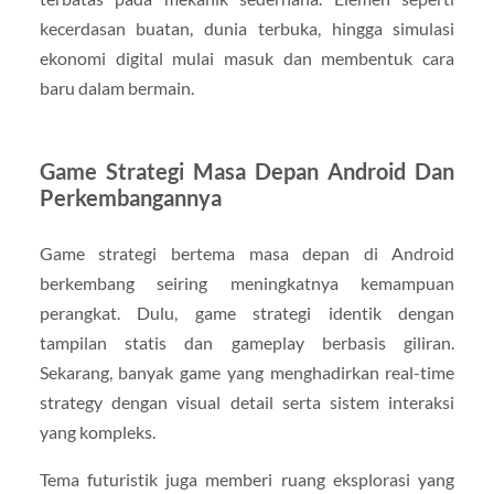
kecerdasan buatan, dunia terbuka, hingga simulasi
ekonomi digital mulai masuk dan membentuk cara
baru dalam bermain.
Game Strategi Masa Depan Android Dan
Perkembangannya
Game strategi bertema masa depan di Android
berkembang seiring meningkatnya kemampuan
perangkat. Dulu, game strategi identik dengan
tampilan statis dan gameplay berbasis giliran.
Sekarang, banyak game yang menghadirkan real-time
strategy dengan visual detail serta sistem interaksi
yang kompleks.
Tema futuristik juga memberi ruang eksplorasi yang