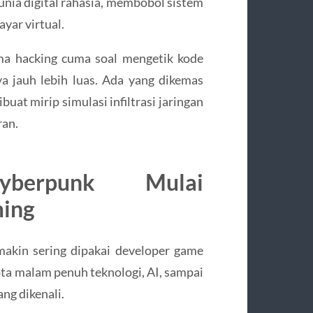
dunia digital rahasia, membobol sistem
yar virtual.
a hacking cuma soal mengetik kode
a jauh lebih luas. Ada yang dikemas
uat mirip simulasi infiltrasi jaringan
ran.
berpunk Mulai
ing
makin sering dipakai developer game
ota malam penuh teknologi, AI, sampai
ng dikenali.