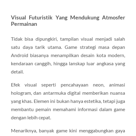
Visual Futuristik Yang Mendukung Atmosfer
Permainan
Tidak bisa dipungkiri, tampilan visual menjadi salah
satu daya tarik utama. Game strategi masa depan
Android biasanya menampilkan desain kota modern,
kendaraan canggih, hingga lanskap luar angkasa yang
detail.
Efek visual seperti pencahayaan neon, animasi
hologram, dan antarmuka digital memberikan nuansa
yang khas. Elemen ini bukan hanya estetika, tetapi juga
membantu pemain memahami informasi dalam game
dengan lebih cepat.
Menariknya, banyak game kini menggabungkan gaya