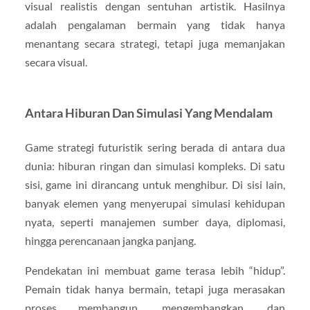
visual realistis dengan sentuhan artistik. Hasilnya
adalah pengalaman bermain yang tidak hanya
menantang secara strategi, tetapi juga memanjakan
secara visual.
Antara Hiburan Dan Simulasi Yang Mendalam
Game strategi futuristik sering berada di antara dua
dunia: hiburan ringan dan simulasi kompleks. Di satu
sisi, game ini dirancang untuk menghibur. Di sisi lain,
banyak elemen yang menyerupai simulasi kehidupan
nyata, seperti manajemen sumber daya, diplomasi,
hingga perencanaan jangka panjang.
Pendekatan ini membuat game terasa lebih “hidup”.
Pemain tidak hanya bermain, tetapi juga merasakan
proses membangun, mengembangkan, dan