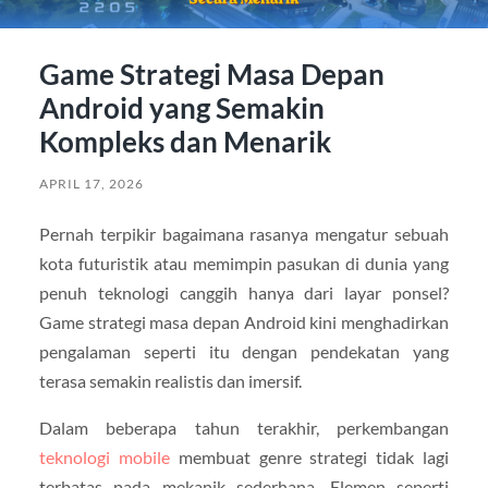
Game Strategi Masa Depan
Android yang Semakin
Kompleks dan Menarik
APRIL 17, 2026
Pernah terpikir bagaimana rasanya mengatur sebuah
kota futuristik atau memimpin pasukan di dunia yang
penuh teknologi canggih hanya dari layar ponsel?
Game strategi masa depan Android kini menghadirkan
pengalaman seperti itu dengan pendekatan yang
terasa semakin realistis dan imersif.
Dalam beberapa tahun terakhir, perkembangan
teknologi mobile
membuat genre strategi tidak lagi
terbatas pada mekanik sederhana. Elemen seperti