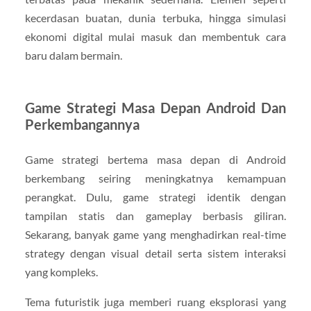
kecerdasan buatan, dunia terbuka, hingga simulasi
ekonomi digital mulai masuk dan membentuk cara
baru dalam bermain.
Game Strategi Masa Depan Android Dan
Perkembangannya
Game strategi bertema masa depan di Android
berkembang seiring meningkatnya kemampuan
perangkat. Dulu, game strategi identik dengan
tampilan statis dan gameplay berbasis giliran.
Sekarang, banyak game yang menghadirkan real-time
strategy dengan visual detail serta sistem interaksi
yang kompleks.
Tema futuristik juga memberi ruang eksplorasi yang