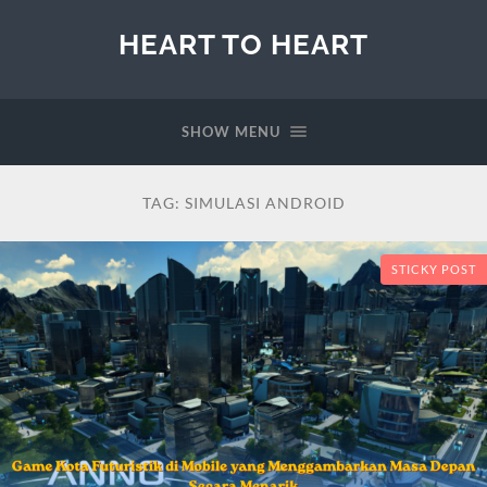
HEART TO HEART
SHOW MENU
TAG:
SIMULASI ANDROID
STICKY POST