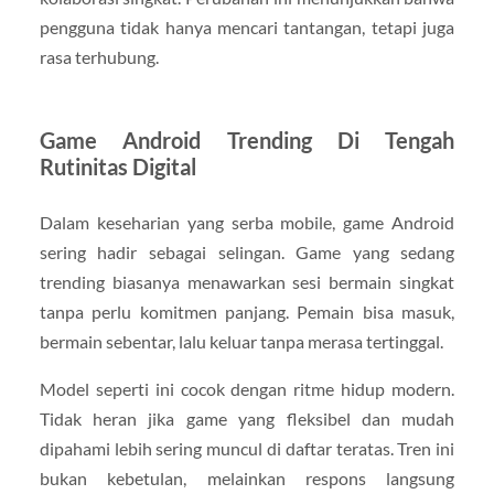
pengguna tidak hanya mencari tantangan, tetapi juga
rasa terhubung.
Game Android Trending Di Tengah
Rutinitas Digital
Dalam keseharian yang serba mobile, game Android
sering hadir sebagai selingan. Game yang sedang
trending biasanya menawarkan sesi bermain singkat
tanpa perlu komitmen panjang. Pemain bisa masuk,
bermain sebentar, lalu keluar tanpa merasa tertinggal.
Model seperti ini cocok dengan ritme hidup modern.
Tidak heran jika game yang fleksibel dan mudah
dipahami lebih sering muncul di daftar teratas. Tren ini
bukan kebetulan, melainkan respons langsung