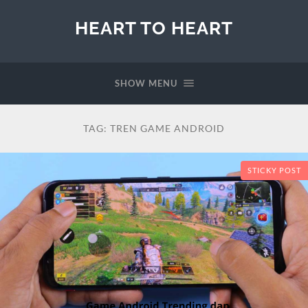
HEART TO HEART
SHOW MENU
TAG:
TREN GAME ANDROID
STICKY POST