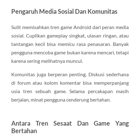
Pengaruh Media Sosial Dan Komunitas
Sulit memisahkan tren game Android dari peran media
sosial. Cuplikan gameplay singkat, ulasan ringan, atau
tantangan kecil bisa memicu rasa penasaran. Banyak
pengguna mencoba game bukan karena mencari, tetapi
karena sering melihatnya muncul.
Komunitas juga berperan penting. Diskusi sederhana
di forum atau kolom komentar bisa memperpanjang
usia tren sebuah game. Selama percakapan masih
berjalan, minat pengguna cenderung bertahan.
Antara Tren Sesaat Dan Game Yang
Bertahan