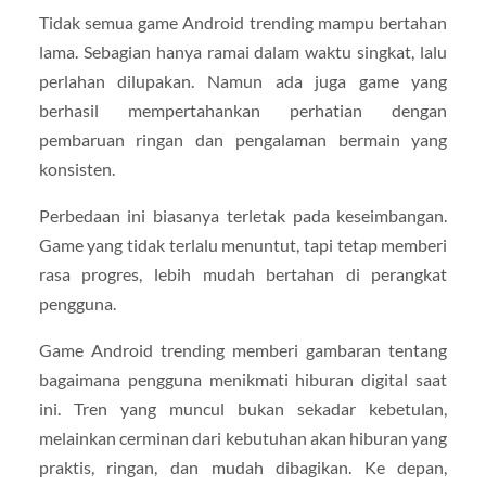
Tidak semua game Android trending mampu bertahan
lama. Sebagian hanya ramai dalam waktu singkat, lalu
perlahan dilupakan. Namun ada juga game yang
berhasil mempertahankan perhatian dengan
pembaruan ringan dan pengalaman bermain yang
konsisten.
Perbedaan ini biasanya terletak pada keseimbangan.
Game yang tidak terlalu menuntut, tapi tetap memberi
rasa progres, lebih mudah bertahan di perangkat
pengguna.
Game Android trending memberi gambaran tentang
bagaimana pengguna menikmati hiburan digital saat
ini. Tren yang muncul bukan sekadar kebetulan,
melainkan cerminan dari kebutuhan akan hiburan yang
praktis, ringan, dan mudah dibagikan. Ke depan,