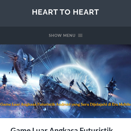
HEART TO HEART
SHOW MENU
Game Luar Angkasa Futuristik