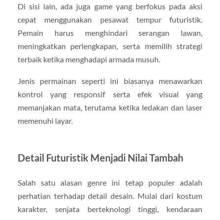
Di sisi lain, ada juga game yang berfokus pada aksi
cepat menggunakan pesawat tempur futuristik.
Pemain harus menghindari serangan lawan,
meningkatkan perlengkapan, serta memilih strategi
terbaik ketika menghadapi armada musuh.
Jenis permainan seperti ini biasanya menawarkan
kontrol yang responsif serta efek visual yang
memanjakan mata, terutama ketika ledakan dan laser
memenuhi layar.
Detail Futuristik Menjadi Nilai Tambah
Salah satu alasan genre ini tetap populer adalah
perhatian terhadap detail desain. Mulai dari kostum
karakter, senjata berteknologi tinggi, kendaraan