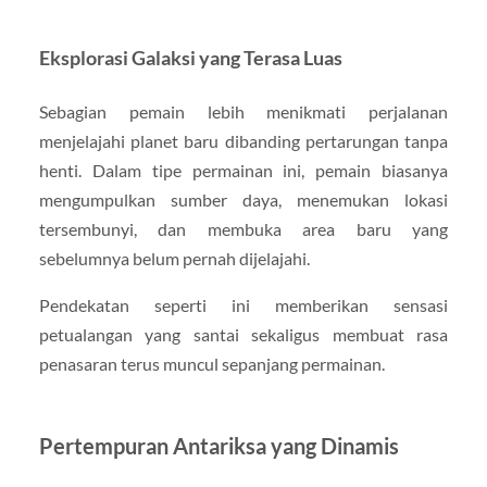
Eksplorasi Galaksi yang Terasa Luas
Sebagian pemain lebih menikmati perjalanan
menjelajahi planet baru dibanding pertarungan tanpa
henti. Dalam tipe permainan ini, pemain biasanya
mengumpulkan sumber daya, menemukan lokasi
tersembunyi, dan membuka area baru yang
sebelumnya belum pernah dijelajahi.
Pendekatan seperti ini memberikan sensasi
petualangan yang santai sekaligus membuat rasa
penasaran terus muncul sepanjang permainan.
Pertempuran Antariksa yang Dinamis