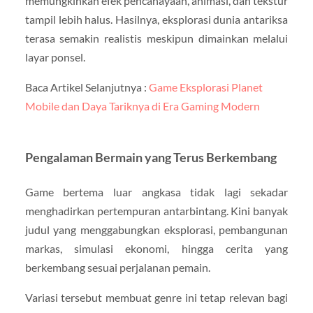
memungkinkan efek pencahayaan, animasi, dan tekstur
tampil lebih halus. Hasilnya, eksplorasi dunia antariksa
terasa semakin realistis meskipun dimainkan melalui
layar ponsel.
Baca Artikel Selanjutnya :
Game Eksplorasi Planet
Mobile dan Daya Tariknya di Era Gaming Modern
Pengalaman Bermain yang Terus Berkembang
Game bertema luar angkasa tidak lagi sekadar
menghadirkan pertempuran antarbintang. Kini banyak
judul yang menggabungkan eksplorasi, pembangunan
markas, simulasi ekonomi, hingga cerita yang
berkembang sesuai perjalanan pemain.
Variasi tersebut membuat genre ini tetap relevan bagi