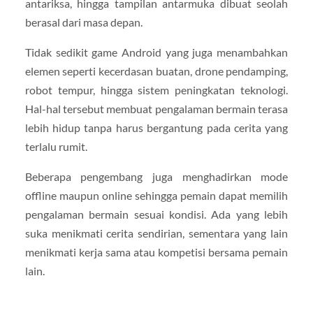
antariksa, hingga tampilan antarmuka dibuat seolah
berasal dari masa depan.
Tidak sedikit game Android yang juga menambahkan
elemen seperti kecerdasan buatan, drone pendamping,
robot tempur, hingga sistem peningkatan teknologi.
Hal-hal tersebut membuat pengalaman bermain terasa
lebih hidup tanpa harus bergantung pada cerita yang
terlalu rumit.
Beberapa pengembang juga menghadirkan mode
offline maupun online sehingga pemain dapat memilih
pengalaman bermain sesuai kondisi. Ada yang lebih
suka menikmati cerita sendirian, sementara yang lain
menikmati kerja sama atau kompetisi bersama pemain
lain.