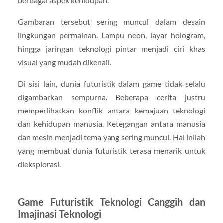
berbagai aspek kehidupan.
Gambaran tersebut sering muncul dalam desain
lingkungan permainan. Lampu neon, layar hologram,
hingga jaringan teknologi pintar menjadi ciri khas
visual yang mudah dikenali.
Di sisi lain, dunia futuristik dalam game tidak selalu
digambarkan sempurna. Beberapa cerita justru
memperlihatkan konflik antara kemajuan teknologi
dan kehidupan manusia. Ketegangan antara manusia
dan mesin menjadi tema yang sering muncul. Hal inilah
yang membuat dunia futuristik terasa menarik untuk
dieksplorasi.
Game Futuristik Teknologi Canggih dan
Imajinasi Teknologi