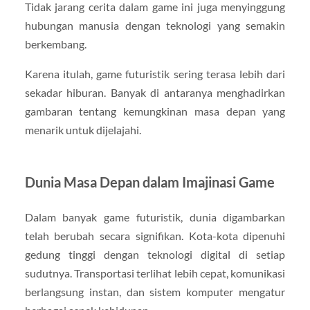
Tidak jarang cerita dalam game ini juga menyinggung
hubungan manusia dengan teknologi yang semakin
berkembang.
Karena itulah, game futuristik sering terasa lebih dari
sekadar hiburan. Banyak di antaranya menghadirkan
gambaran tentang kemungkinan masa depan yang
menarik untuk dijelajahi.
Dunia Masa Depan dalam Imajinasi Game
Dalam banyak game futuristik, dunia digambarkan
telah berubah secara signifikan. Kota-kota dipenuhi
gedung tinggi dengan teknologi digital di setiap
sudutnya. Transportasi terlihat lebih cepat, komunikasi
berlangsung instan, dan sistem komputer mengatur