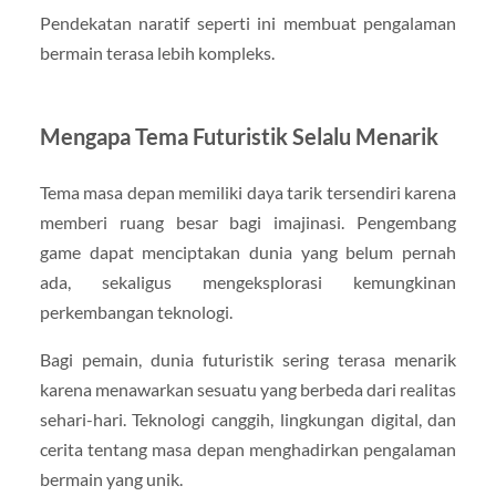
Pendekatan naratif seperti ini membuat pengalaman
bermain terasa lebih kompleks.
Mengapa Tema Futuristik Selalu Menarik
Tema masa depan memiliki daya tarik tersendiri karena
memberi ruang besar bagi imajinasi. Pengembang
game dapat menciptakan dunia yang belum pernah
ada, sekaligus mengeksplorasi kemungkinan
perkembangan teknologi.
Bagi pemain, dunia futuristik sering terasa menarik
karena menawarkan sesuatu yang berbeda dari realitas
sehari-hari. Teknologi canggih, lingkungan digital, dan
cerita tentang masa depan menghadirkan pengalaman
bermain yang unik.