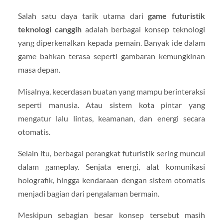
Salah satu daya tarik utama dari
game futuristik
teknologi canggih
adalah berbagai konsep teknologi
yang diperkenalkan kepada pemain. Banyak ide dalam
game bahkan terasa seperti gambaran kemungkinan
masa depan.
Misalnya, kecerdasan buatan yang mampu berinteraksi
seperti manusia. Atau sistem kota pintar yang
mengatur lalu lintas, keamanan, dan energi secara
otomatis.
Selain itu, berbagai perangkat futuristik sering muncul
dalam gameplay. Senjata energi, alat komunikasi
holografik, hingga kendaraan dengan sistem otomatis
menjadi bagian dari pengalaman bermain.
Meskipun sebagian besar konsep tersebut masih