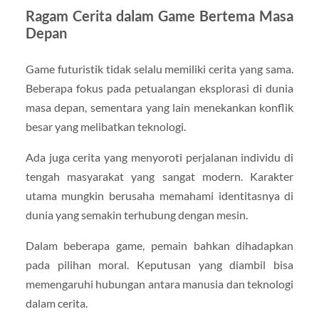
Ragam Cerita dalam Game Bertema Masa
Depan
Game futuristik tidak selalu memiliki cerita yang sama.
Beberapa fokus pada petualangan eksplorasi di dunia
masa depan, sementara yang lain menekankan konflik
besar yang melibatkan teknologi.
Ada juga cerita yang menyoroti perjalanan individu di
tengah masyarakat yang sangat modern. Karakter
utama mungkin berusaha memahami identitasnya di
dunia yang semakin terhubung dengan mesin.
Dalam beberapa game, pemain bahkan dihadapkan
pada pilihan moral. Keputusan yang diambil bisa
memengaruhi hubungan antara manusia dan teknologi
dalam cerita.