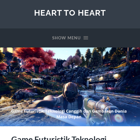
HEART TO HEART
SHOW MENU
Game Futuristik Teknologi