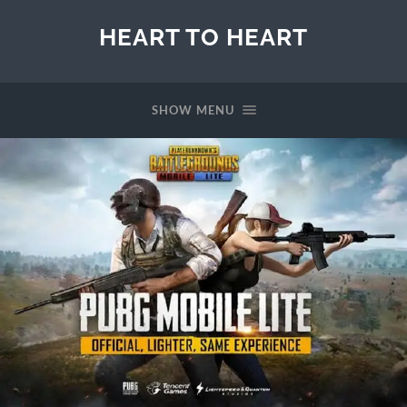
HEART TO HEART
SHOW MENU