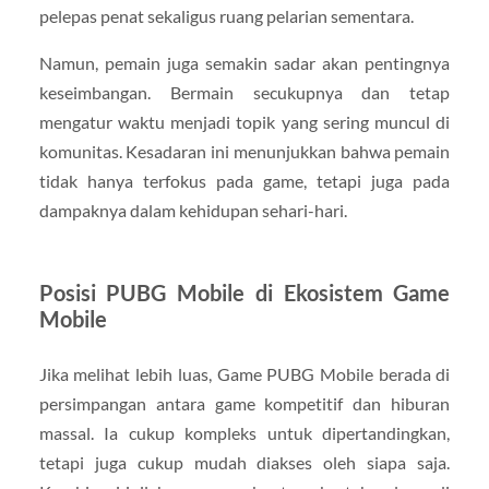
pelepas penat sekaligus ruang pelarian sementara.
Namun, pemain juga semakin sadar akan pentingnya
keseimbangan. Bermain secukupnya dan tetap
mengatur waktu menjadi topik yang sering muncul di
komunitas. Kesadaran ini menunjukkan bahwa pemain
tidak hanya terfokus pada game, tetapi juga pada
dampaknya dalam kehidupan sehari-hari.
Posisi PUBG Mobile di Ekosistem Game
Mobile
Jika melihat lebih luas, Game PUBG Mobile berada di
persimpangan antara game kompetitif dan hiburan
massal. Ia cukup kompleks untuk dipertandingkan,
tetapi juga cukup mudah diakses oleh siapa saja.