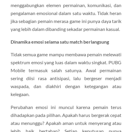
menggabungkan elemen permainan, komunikasi, dan
pengalaman emosional dalam satu waktu. Tidak heran
jika sebagian pemain merasa game ini punya daya tarik
yang lebih dalam dibanding sekadar permainan kasual.
Dinamika emosi selama satu match berlangsung
Tidak semua game mampu membawa pemain melewati
spektrum emosi yang luas dalam waktu singkat. PUBG
Mobile termasuk salah satunya. Awal permainan
sering diisi rasa antisipasi, lalu bergeser menjadi
waspada, dan diakhiri dengan ketegangan atau
kelegaan.
Perubahan emosi ini muncul karena pemain terus
dihadapkan pada pilihan. Apakah harus bergerak cepat
atau menunggu? Apakah aman untuk menyerang atau
lebih baik bertahan? Setiap keputusan punya