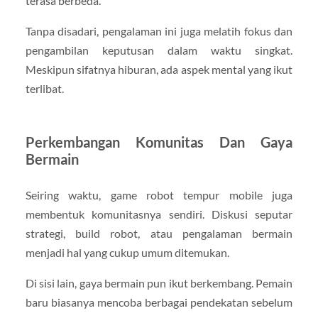
terasa berbeda.
Tanpa disadari, pengalaman ini juga melatih fokus dan
pengambilan keputusan dalam waktu singkat.
Meskipun sifatnya hiburan, ada aspek mental yang ikut
terlibat.
Perkembangan Komunitas Dan Gaya
Bermain
Seiring waktu, game robot tempur mobile juga
membentuk komunitasnya sendiri. Diskusi seputar
strategi, build robot, atau pengalaman bermain
menjadi hal yang cukup umum ditemukan.
Di sisi lain, gaya bermain pun ikut berkembang. Pemain
baru biasanya mencoba berbagai pendekatan sebelum