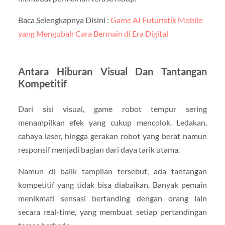
Baca Selengkapnya Disini :
Game AI Futuristik Mobile
yang Mengubah Cara Bermain di Era Digital
Antara Hiburan Visual Dan Tantangan
Kompetitif
Dari sisi visual, game robot tempur sering
menampilkan efek yang cukup mencolok. Ledakan,
cahaya laser, hingga gerakan robot yang berat namun
responsif menjadi bagian dari daya tarik utama.
Namun di balik tampilan tersebut, ada tantangan
kompetitif yang tidak bisa diabaikan. Banyak pemain
menikmati sensasi bertanding dengan orang lain
secara real-time, yang membuat setiap pertandingan