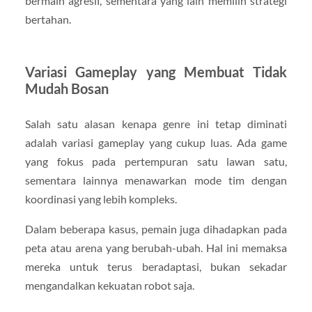
bermain agresif, sementara yang lain memilih strategi
bertahan.
Variasi Gameplay yang Membuat Tidak
Mudah Bosan
Salah satu alasan kenapa genre ini tetap diminati
adalah variasi gameplay yang cukup luas. Ada game
yang fokus pada pertempuran satu lawan satu,
sementara lainnya menawarkan mode tim dengan
koordinasi yang lebih kompleks.
Dalam beberapa kasus, pemain juga dihadapkan pada
peta atau arena yang berubah-ubah. Hal ini memaksa
mereka untuk terus beradaptasi, bukan sekadar
mengandalkan kekuatan robot saja.