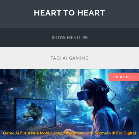
HEART TO HEART
SHOW MENU
TAG:
AI GAMING
STICKY POST