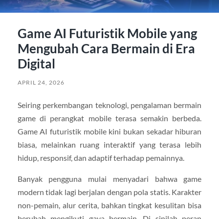
Game AI Futuristik Mobile yang
Mengubah Cara Bermain di Era
Digital
APRIL 24, 2026
Seiring perkembangan teknologi, pengalaman bermain
game di perangkat mobile terasa semakin berbeda.
Game AI futuristik mobile kini bukan sekadar hiburan
biasa, melainkan ruang interaktif yang terasa lebih
hidup, responsif, dan adaptif terhadap pemainnya.
Banyak pengguna mulai menyadari bahwa game
modern tidak lagi berjalan dengan pola statis. Karakter
non-pemain, alur cerita, bahkan tingkat kesulitan bisa
berubah mengikuti gaya bermain. Di sinilah peran