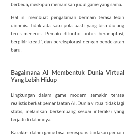
berbeda, meskipun memainkan judul game yang sama.
Hal ini membuat pengalaman bermain terasa lebih
dinamis. Tidak ada satu pola pasti yang bisa diulang
terus-menerus. Pemain dituntut untuk beradaptasi,
berpikir kreatif, dan bereksplorasi dengan pendekatan
baru.
Bagaimana AI Membentuk Dunia Virtual
Yang Lebih Hidup
Lingkungan dalam game modern semakin terasa
realistis berkat pemanfaatan AI. Dunia virtual tidak lagi
statis, melainkan berkembang sesuai interaksi yang
terjadi di dalamnya.
Karakter dalam game bisa merespons tindakan pemain