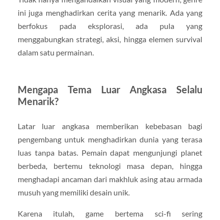
ini juga menghadirkan cerita yang menarik. Ada yang
berfokus pada eksplorasi, ada pula yang
menggabungkan strategi, aksi, hingga elemen survival
dalam satu permainan.
Mengapa Tema Luar Angkasa Selalu
Menarik?
Latar luar angkasa memberikan kebebasan bagi
pengembang untuk menghadirkan dunia yang terasa
luas tanpa batas. Pemain dapat mengunjungi planet
berbeda, bertemu teknologi masa depan, hingga
menghadapi ancaman dari makhluk asing atau armada
musuh yang memiliki desain unik.
Karena itulah, game bertema sci-fi sering