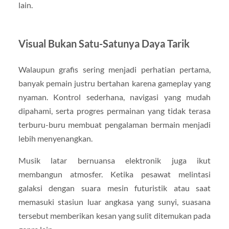
lain.
Visual Bukan Satu-Satunya Daya Tarik
Walaupun grafis sering menjadi perhatian pertama,
banyak pemain justru bertahan karena gameplay yang
nyaman. Kontrol sederhana, navigasi yang mudah
dipahami, serta progres permainan yang tidak terasa
terburu-buru membuat pengalaman bermain menjadi
lebih menyenangkan.
Musik latar bernuansa elektronik juga ikut
membangun atmosfer. Ketika pesawat melintasi
galaksi dengan suara mesin futuristik atau saat
memasuki stasiun luar angkasa yang sunyi, suasana
tersebut memberikan kesan yang sulit ditemukan pada