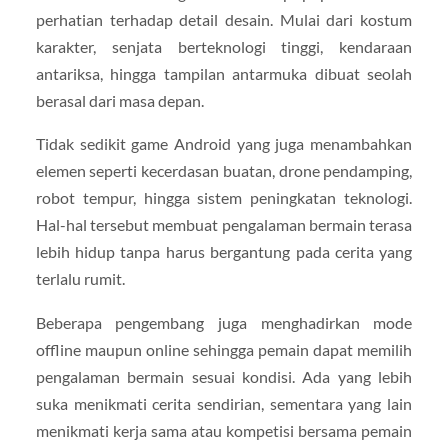
perhatian terhadap detail desain. Mulai dari kostum
karakter, senjata berteknologi tinggi, kendaraan
antariksa, hingga tampilan antarmuka dibuat seolah
berasal dari masa depan.
Tidak sedikit game Android yang juga menambahkan
elemen seperti kecerdasan buatan, drone pendamping,
robot tempur, hingga sistem peningkatan teknologi.
Hal-hal tersebut membuat pengalaman bermain terasa
lebih hidup tanpa harus bergantung pada cerita yang
terlalu rumit.
Beberapa pengembang juga menghadirkan mode
offline maupun online sehingga pemain dapat memilih
pengalaman bermain sesuai kondisi. Ada yang lebih
suka menikmati cerita sendirian, sementara yang lain
menikmati kerja sama atau kompetisi bersama pemain