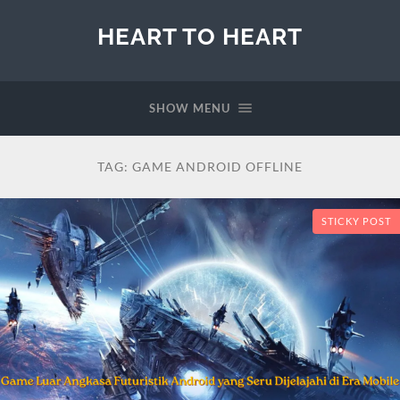
HEART TO HEART
SHOW MENU
TAG:
GAME ANDROID OFFLINE
STICKY POST