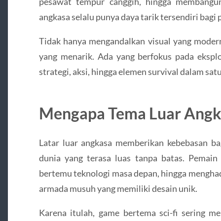
pesawat tempur canggih, hingga membangun 
angkasa selalu punya daya tarik tersendiri bagi
Tidak hanya mengandalkan visual yang modern,
yang menarik. Ada yang berfokus pada ekspl
strategi, aksi, hingga elemen survival dalam sa
Mengapa Tema Luar Angka
Latar luar angkasa memberikan kebebasan b
dunia yang terasa luas tanpa batas. Pemain
bertemu teknologi masa depan, hingga menghad
armada musuh yang memiliki desain unik.
Karena itulah, game bertema sci-fi sering m