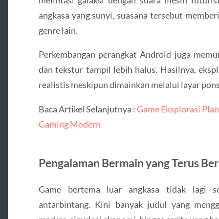
melintasi galaksi dengan suara mesin futuris
angkasa yang sunyi, suasana tersebut memberi
genre lain.
Perkembangan perangkat Android juga memun
dan tekstur tampil lebih halus. Hasilnya, eksp
realistis meskipun dimainkan melalui layar pons
Baca Artikel Selanjutnya :
Game Eksplorasi Plan
Gaming Modern
Pengalaman Bermain yang Terus Be
Game bertema luar angkasa tidak lagi s
antarbintang. Kini banyak judul yang meng