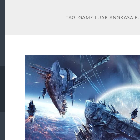
TAG:
GAME LUAR ANGKASA F